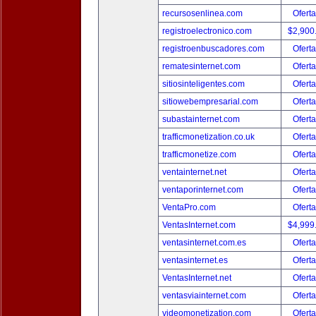
recursosenlinea.com
Oferta
registroelectronico.com
$2,900
registroenbuscadores.com
Oferta
rematesinternet.com
Oferta
sitiosinteligentes.com
Oferta
sitiowebempresarial.com
Oferta
subastainternet.com
Oferta
trafficmonetization.co.uk
Oferta
trafficmonetize.com
Oferta
ventainternet.net
Oferta
ventaporinternet.com
Oferta
VentaPro.com
Oferta
VentasInternet.com
$4,999
ventasinternet.com.es
Oferta
ventasinternet.es
Oferta
VentasInternet.net
Oferta
ventasviainternet.com
Oferta
videomonetization.com
Oferta