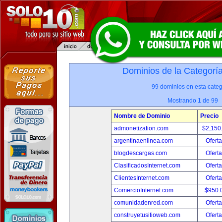
Dominios de la Categorí
99 dominios en esta categ
Mostrando 1 de 99
Nombre de Dominio
Precio
admonetization.com
$2,150
argentinaenlinea.com
Oferta
blogdescargas.com
Oferta
ClasificadosInternet.com
Oferta
ClientesInternet.com
Oferta
ComercioInternet.com
$950.
comunidadenred.com
Oferta
construyetusitioweb.com
Oferta