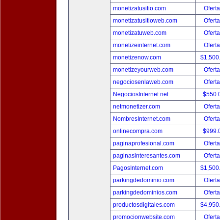
monetizatusitio.com
Oferta
monetizatusitioweb.com
Oferta
monetizatuweb.com
Oferta
monetizeinternet.com
Oferta
monetizenow.com
$1,500
monetizeyourweb.com
Oferta
negociosenlaweb.com
Oferta
NegociosInternet.net
$550.
netmonetizer.com
Oferta
NombresInternet.com
Oferta
onlinecompra.com
$999.
paginaprofesional.com
Oferta
paginasinteresantes.com
Oferta
PagosInternet.com
$1,500
parkingdedominio.com
Oferta
parkingdedominios.com
Oferta
productosdigitales.com
$4,950
promocionwebsite.com
Oferta