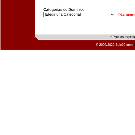
Categorías de Dominio:
[Pág. princi
** Precios expre
© 2002/2022 Solo10.com