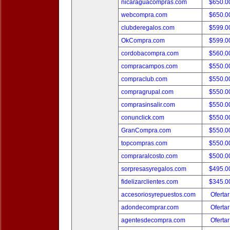
nicaraguacompras.com
$650.
webcompra.com
$650.
clubderegalos.com
$599.
OkCompra.com
$599.
cordobacompra.com
$560.
compracampos.com
$550.
compraclub.com
$550.
compragrupal.com
$550.
comprasinsalir.com
$550.
conunclick.com
$550.
GranCompra.com
$550.
topcompras.com
$550.
compraralcosto.com
$500.
sorpresasyregalos.com
$495.
fidelizarclientes.com
$345.
accesoriosyrepuestos.com
Ofertar
adondecomprar.com
Ofertar
agentesdecompra.com
Ofertar