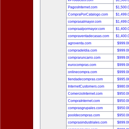
eProductos.com
$1,500.
PagosInternet.com
$1,500.
CompraPorCatalogo.com
$1,499.
comprasalmayor.com
$1,499.
compraalpormayor.com
$1,400.
compraventadecasas.com
$1,400.
agroventa.com
$999.
compradeldia.com
$999.
compraruncarro.com
$999.
eurocompras.com
$999.
onlinecompra.com
$999.
tiendadecompras.com
$995.
InternetCustomers.com
$980.
ComercioInternet.com
$950.
CompraInternet.com
$950.
comprasgrupales.com
$950.
pooldecompras.com
$950.
comprasindustriales.com
$899.