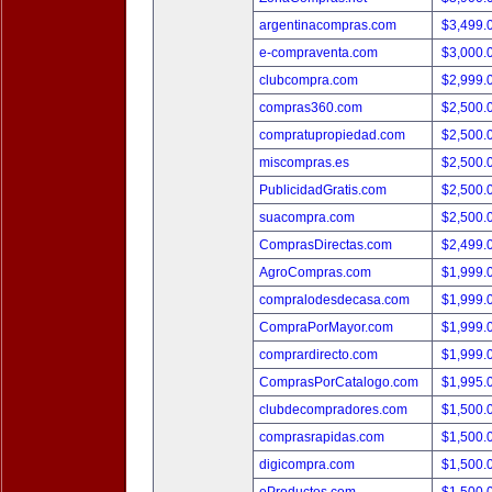
argentinacompras.com
$3,499.
e-compraventa.com
$3,000.
clubcompra.com
$2,999.
compras360.com
$2,500.
compratupropiedad.com
$2,500.
miscompras.es
$2,500.
PublicidadGratis.com
$2,500.
suacompra.com
$2,500.
ComprasDirectas.com
$2,499.
AgroCompras.com
$1,999.
compralodesdecasa.com
$1,999.
CompraPorMayor.com
$1,999.
comprardirecto.com
$1,999.
ComprasPorCatalogo.com
$1,995.
clubdecompradores.com
$1,500.
comprasrapidas.com
$1,500.
digicompra.com
$1,500.