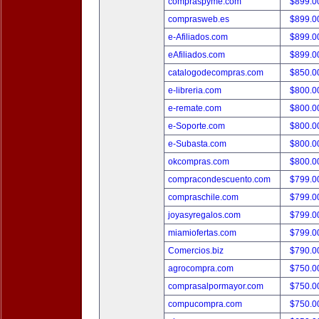
compraspyme.com
$899.
comprasweb.es
$899.
e-Afiliados.com
$899.
eAfiliados.com
$899.
catalogodecompras.com
$850.
e-libreria.com
$800.
e-remate.com
$800.
e-Soporte.com
$800.
e-Subasta.com
$800.
okcompras.com
$800.
compracondescuento.com
$799.
compraschile.com
$799.
joyasyregalos.com
$799.
miamiofertas.com
$799.
Comercios.biz
$790.
agrocompra.com
$750.
comprasalpormayor.com
$750.
compucompra.com
$750.