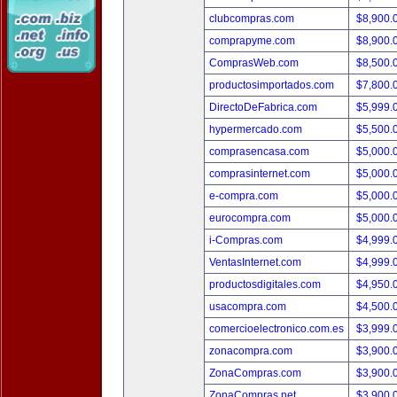
clubcompras.com
$8,900.
comprapyme.com
$8,900.
ComprasWeb.com
$8,500.
productosimportados.com
$7,800.
DirectoDeFabrica.com
$5,999.
hypermercado.com
$5,500.
comprasencasa.com
$5,000.
comprasinternet.com
$5,000.
e-compra.com
$5,000.
eurocompra.com
$5,000.
i-Compras.com
$4,999.
VentasInternet.com
$4,999.
productosdigitales.com
$4,950.
usacompra.com
$4,500.
comercioelectronico.com.es
$3,999.
zonacompra.com
$3,900.
ZonaCompras.com
$3,900.
ZonaCompras.net
$3,900.