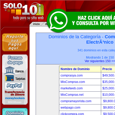
Dominios de la Categoría -
Com
ElectrÃ³nico
341 dominios en esta categ
Mostrando 1 de 150
Ver siguientes 150 >>
Nombre de Dominio
Precio
comprasya.com
$49,500
MisCompras.com
$35,000
marketweb.com
$25,000
MisCompras.net
$10,000
compramayorista.com
$9,800.
webpago.com
$9,800.
clickcompra.com
$9,500.