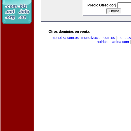
Precio Ofrecido $
Otros dominios en venta:
monetiza.com.es
|
monetizacion.com.es
|
monetiz
nutricioncanina.com
|