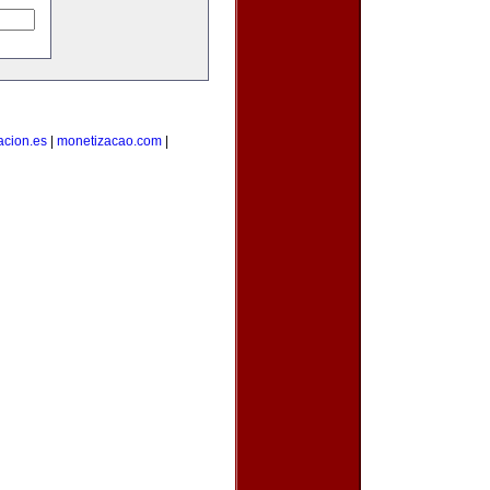
acion.es
|
monetizacao.com
|