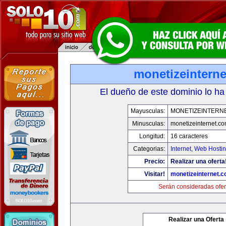
monetizeintern
El dueño de este dominio lo ha
Mayusculas:
MONETIZEINTERN
Minusculas:
monetizeinternet.c
Longitud:
16 caracteres
Categorias:
Internet
,
Web Hostin
Precio:
Realizar una oferta
Visitar!
monetizeinternet.
Serán consideradas ofer
Realizar una Oferta