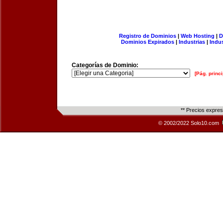
Registro de Dominios
|
Web Hosting
|
D
Dominios Expirados
|
Industrias
|
Indu
Categorías de Dominio:
[Pág. princi
** Precios expre
© 2002/2022 Solo10.com