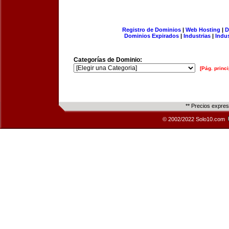
Registro de Dominios
|
Web Hosting
|
D
Dominios Expirados
|
Industrias
|
Indu
Categorías de Dominio:
[Pág. princi
** Precios expre
© 2002/2022 Solo10.com