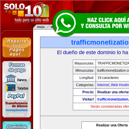
trafficmonetizati
El dueño de este dominio lo ha
Mayusculas:
TRAFFICMONETIZA
Minusculas:
trafficmonetization.
Longitud:
19 caracteres
Categorias:
Internet
,
Web Hostin
Precio:
Realizar una oferta
Visitar!
trafficmonetization
Serán consideradas ofer
Realizar una Oferta