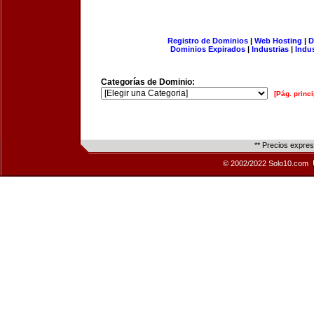
Registro de Dominios
|
Web Hosting
|
D
Dominios Expirados
|
Industrias
|
Indu
Categorías de Dominio:
[Pág. princi
** Precios expre
© 2002/2022 Solo10.com