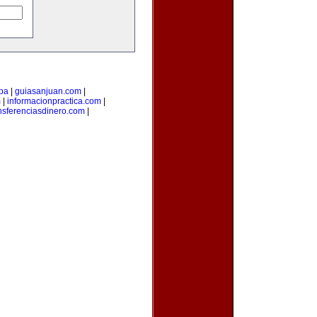
pa
|
guiasanjuan.com
|
m
|
informacionpractica.com
|
nsferenciasdinero.com
|