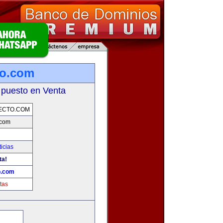
to.com
 puesto en Venta
ECTO.COM
.com
icias
ta!
o.com
tas